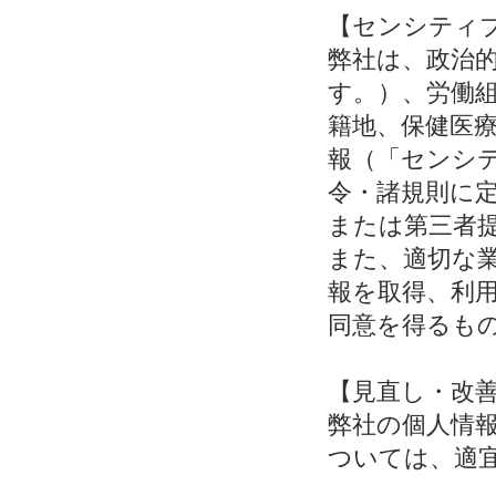
【センシティ
弊社は、政治
す。）、労働
籍地、保健医
報（「センシ
令・諸規則に
または第三者
また、適切な
報を取得、利
同意を得るも
【見直し・改
弊社の個人情
ついては、適