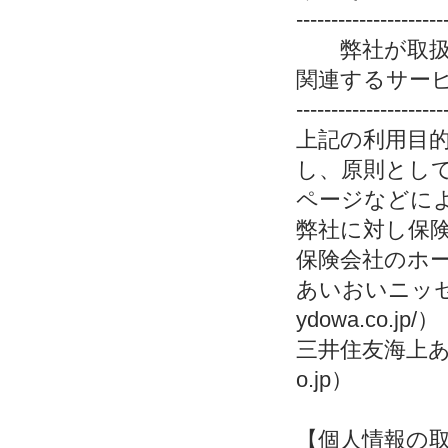
---------------------
弊社が取扱う
関連するサー
---------------------
上記の利用目
し、原則とし
ページなどに
弊社に対し保
保険会社のホ
あいおいニッセイ同
ydowa.co.jp/）
三井住友海上あいお
o.jp）
【個人情報の