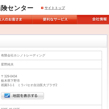
保険センター
サイトトップ
有限会社ホシノトレーディング
星野純夫
〒329-0434
栃木県下野市
祇園3-1-1 ミラパセオ自治医大プラザ2