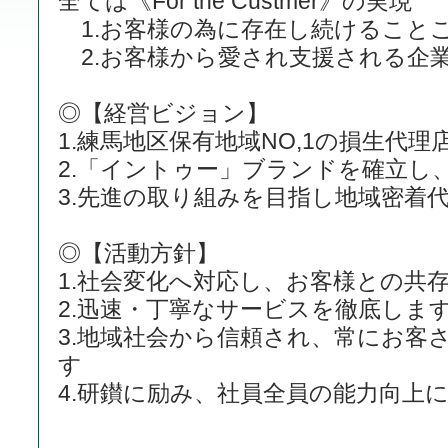
全ては《For the Custmer》の実現
1.お客様の為に存在し続けること
2.お客様から愛され支援される企
◎【経営ビジョン】
1.練馬地区保有地域NO,1の損生代理
2.「イントゥー」ブランドを確立し、
3.先進の取り組みを目指し地域密着
◎【活動方針】
1.社会変化へ対応し、お客様との共
2.迅速・丁寧なサービスを徹底しま
3.地域社会から信頼され、常にお客
す
4.研鑚に励み、社員全員の能力向上