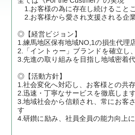
全ては《For the Custmer》の実現
1.お客様の為に存在し続けること
2.お客様から愛され支援される企
◎【経営ビジョン】
1.練馬地区保有地域NO,1の損生代理
2.「イントゥー」ブランドを確立し、
3.先進の取り組みを目指し地域密着
◎【活動方針】
1.社会変化へ対応し、お客様との共
2.迅速・丁寧なサービスを徹底しま
3.地域社会から信頼され、常にお客
す
4.研鑚に励み、社員全員の能力向上